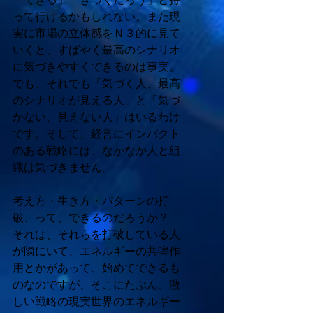
って行けるかもしれない。また現
実に市場の立体感をＮ３的に見て
いくと、すばやく最高のシナリオ
に気づきやすくできるのは事実。
でも、それでも「気づく人、最高
のシナリオが見える人」と「気づ
かない、見えない人」はいるわけ
です。そして、経営にインパクト
のある戦略には、なかなか人と組
織は気づきません。 
考え方・生き方・パターンの打
破、って、できるのだろうか？　
それは、それらを打破している人
が隣にいて、エネルギーの共鳴作
用とかがあって、始めてできるも
のなのですが、そこにたぶん、激
しい戦略の現実世界のエネルギー