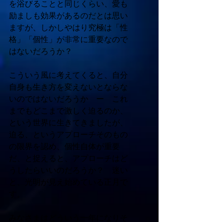
を浴びることと同じくらい、愛も
励ましも効果があるのだとは思い
ますが、しかしやはり究極は「性
格」「個性」が非常に重要なので
はないだろうか？ 
こういう風に考えてくると、自分
自身も生き方を変えないとならな
いのではないだろうか　ー　これ
までもどこまで激しく迫るのか、
という世界に生きてきましたが、
迫る、というアプローチそのもの
の限界を認め、個性自体が重要
だ、と捉えると、アプローチはど
うしたらいいのだろうか？　迷い
と、光明が見え始めている正月で
す。 
みなさまはどういう一年になりそ