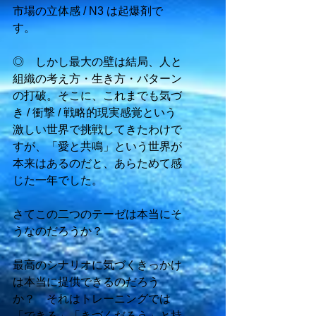
市場の立体感 / N3 は起爆剤で
す。 
◎　しかし最大の壁は結局、人と
組織の考え方・生き方・パターン
の打破。そこに、これまでも気づ
き / 衝撃 / 戦略的現実感覚という
激しい世界で挑戦してきたわけで
すが、「愛と共鳴」という世界が
本来はあるのだと、あらためて感
じた一年でした。 
さてこの二つのテーゼは本当にそ
うなのだろうか？ 
最高のシナリオに気づくきっかけ
は本当に提供できるのだろう
か？　それはトレーニングでは
「できる」「きづくだろう」と持