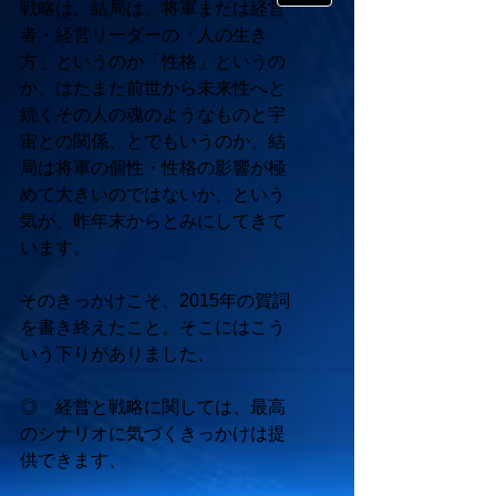
戦略は、結局は、将軍または経営
者・経営リーダーの「人の生き
方」というのか「性格」というの
か、はたまた前世から未来性へと
続くその人の魂のようなものと宇
宙との関係、とでもいうのか、結
局は将軍の個性・性格の影響が極
めて大きいのではないか、という
気が、昨年末からとみにしてきて
います。 
そのきっかけこそ、2015年の賀詞
を書き終えたこと。そこにはこう
いう下りがありました、 
◎　経営と戦略に関しては、最高
のシナリオに気づくきっかけは提
供できます、