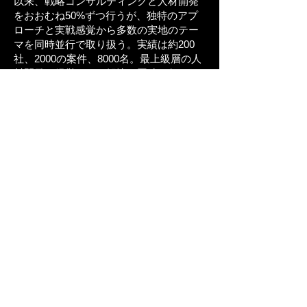
以来、戦略コンサルティングと人材開発
をおおむね50%ずつ行うが、独特のアプ
ローチと実戦感覚から多数の実地のテー
マを同時並行で取り扱う。実績は約200
社、2000の案件、8000名。最上級層の人
材開発と経営テーマ解決を同時に任され
ることも多い。
また投資ファンド、人材開発、経営コン
サルティングのプロフェッショナル組織
の立ち上げ、エンジン開発、成長加速を
成功させる。
人の意識の問題に関心が深く、ナチュラ
ルヒーリングの知見研究のため海外企業
を買収、経営。本プログラムで、人の意
識の向け方の重要性や、顧客の「ちょっ
と深い」深層心理を的確につかむことの
大切さや、未来に向けて人が一般的に相
当アグレッシブ、取捨選択・準備はでき