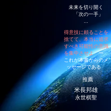
未来を切り開く
「次の一手」
...
得意技に頼ることを
捨てて、本当に追求
すべき可能性の意識
を集中させよ
ー
これが本書からのメ
ッセージである
推薦
米長邦雄
永世棋聖