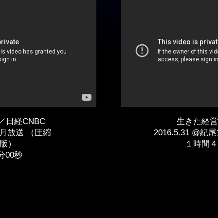
／日経CNBC
​生きた経
12月放送 （圧縮
2016.5.31 
版）
​１時間
3分00秒