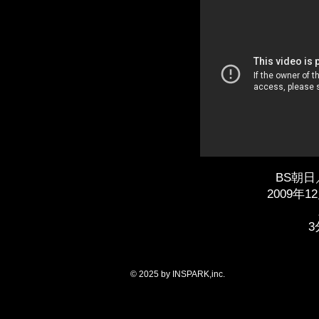
BS朝日
​2009年
​
© 2025 by INSPARK,inc.