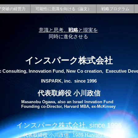
ア突破の経営力
可能性に意識を向ける（論文）
戦略プログラム
意識と思考、
戦略
と現実を
同時に進化させる
インスパーク株式会社
c Consulting, Innovation Fund, New Co creation, Executive Dev
INSPARK, inc. since 1996
代表取締役 小川政信
Masanobu Ogawa, also an Israel Innvation Fund
Founding co-Director, Harvard MBA, ex-McKinsey
インスパーク株式会社, since 1996
代表取締役 小川政信, 1989 Harvard MBA