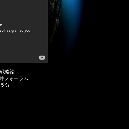
営戦略論
@紀尾井フォーラム
４５分