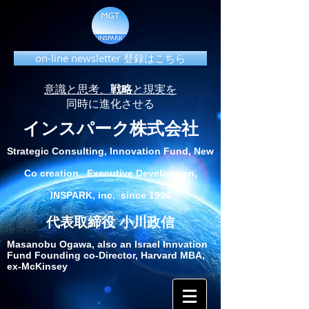
on-line newsletter 登録はこちら
意識と思考、
戦略
と現実を
同時に進化させる
インスパーク株式会社
Strategic Consulting, Innovation Fund, New
Co creation, Executive Developmen,
INSPARK, inc. since 1996
代表取締役 小川政信
Masanobu Ogawa, also an Israel Innvation
Fund Founding co-Director, Harvard MBA,
ex-McKinsey