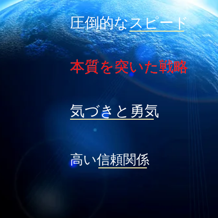
圧倒的なスピード
本質を突いた戦略
本質を突いた戦略
気づきと勇気
高い信頼関係